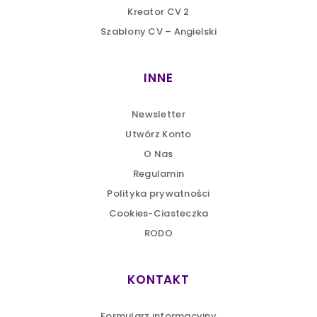
komentuje Roman Zabłocki💡➡️Zaprasz…
Kreator CV 2
https://t.co/d78A5yU5Sp
Szablony CV – Angielski
5 years ago
INNE
Newsletter
Utwórz Konto
O Nas
Regulamin
Polityka prywatności
Cookies-Ciasteczka
RODO
KONTAKT
Formularz informacyjny