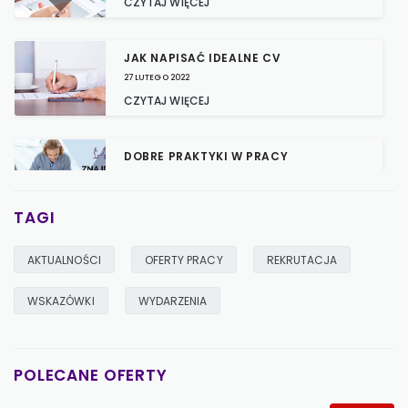
CZYTAJ WIĘCEJ
JAK NAPISAĆ IDEALNE CV
27 LUTEGO 2022
CZYTAJ WIĘCEJ
DOBRE PRAKTYKI W PRACY
24 CZERWCA 2021
CZYTAJ WIĘCEJ
TAGI
8 KROKÓW, ABY ZNALEŹĆ PRACĘ
AKTUALNOŚCI
OFERTY PRACY
REKRUTACJA
SWOICH MARZEŃ
20 MAJA 2021
WSKAZÓWKI
WYDARZENIA
CZYTAJ WIĘCEJ
POLECANE OFERTY