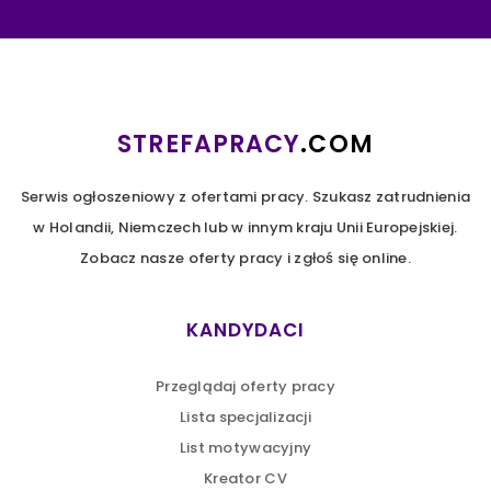
https://t.co/DWsZIc9rhZ
5 years ago
O tym jak przyciągać i zatrzymywać
talenty w firmie mówi Joanna Cieślik,
STREFAPRACY
.COM
Consultant w Antal Poland, HR & Admin 💡
Z… https://t.co/Lt1EBuxOK6
Serwis ogłoszeniowy z ofertami pracy. Szukasz zatrudnienia
5 years ago
w Holandii, Niemczech lub w innym kraju Unii Europejskiej.
Zobacz nasze oferty pracy i zgłoś się online.
💡Wyzwaniem dla rekruterów w branży
Sales & Marketing będzie zmiana stylu,
sposobu pracy. Pełnym wyzwań będą
KANDYDACI
projekt… https://t.co/UTwflBD7dB
5 years ago
Przeglądaj oferty pracy
Lista specjalizacji
Pracodawcy branży produkcyjnej planują
List motywacyjny
podwyżki o 7,5-9,5% w I kwartale 2022 r -
Kreator CV