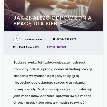
JAK ZNALEŹĆ ODPOWIEDNIĄ
PRACĘ DLA SIEBIE.
STREFA PRACY
0KOMENTARZE
8 KWIETNIA 2021
AKTUALNOŚCI
Badanie rynku Jeśli zdecydujesz, że nadszedł
czas, aby odejść z pracy, ocena aktualnej pozycji i
zbadanie wszystkich dostępnych opcji są
niezbędne, aby osiągnąć sukces w uzyskaniu
nowej posady. Zastanów się, czego nauczyłeś się
jakie masz doświadczenie, sprawdź swoje mocne
strony i ustal, które obszary musisz rozwinąć.