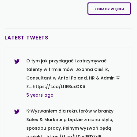
5 years ago
ZOBACZ WIĘCEJ
Kobiety z branży finansowej są ambitne i
dla 96% z nich kariera jest ważna, a nawet
ważniejsza niż dla mężczyzn 💡 T…
LATEST TWEETS
https://t.co/DWsZIc9rhZ
5 years ago
O tym jak przyciągać i zatrzymywać
talenty w firmie mówi Joanna Cieślik,
Consultant w Antal Poland, HR & Admin 💡
Z… https://t.co/Lt1EBuxOK6
5 years ago
💡Wyzwaniem dla rekruterów w branży
Sales & Marketing będzie zmiana stylu,
sposobu pracy. Pełnym wyzwań będą
projekt… https://t.co/UTwflBD7dB