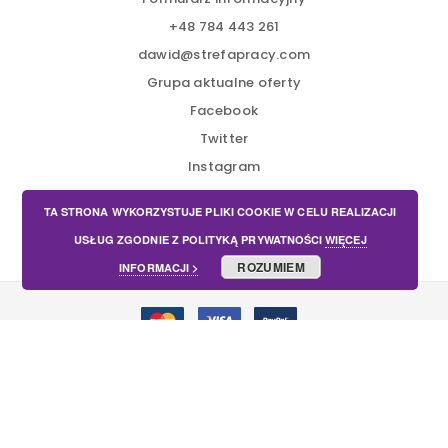
+48 784 443 261
dawid@strefapracy.com
Grupa aktualne oferty
Facebook
Twitter
Instagram
TA STRONA WYKORZYSTUJE PLIKI COOKIE W CELU REALIZACJI
USŁUG ZGODNIE Z POLITYKĄ PRYWATNOŚCI
WIĘCEJ
ROZUMIEM
INFORMACJI >
Copyright © 2022 by STREFAPRACY.COM -
Regulamin.
All
rights reserved.
English