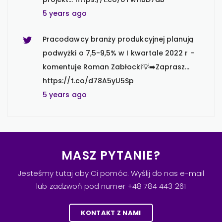
5 years ago
Pracodawcy branży produkcyjnej planują
podwyżki o 7,5-9,5% w I kwartale 2022 r -
komentuje Roman Zabłocki💡➡️Zaprasz…
https://t.co/d78A5yU5Sp
5 years ago
Aż 88% specjalistów i menedżerów z
branży IT zwiększyło swoje oczekiwania
finansowe w ostatnich 12 miesiącach 💡
➡️… https://t.co/dh43fqahBf
MASZ PYTANIE?
5 years ago
Jesteśmy tutaj aby Ci pomóc. Wyślij do nas e-mail
lub zadzwoń pod numer +48 784 443 261
Kobiety z branży finansowej są ambitne i
dla 96% z nich kariera jest ważna, a nawet
KONTAKT Z NAMI
ważniejsza niż dla mężczyzn 💡 T…