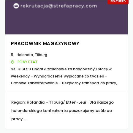
FEATURED
PRACOWNIK MAGAZYNOWY
Holandia
,
Tilburg
PEŁNY ETAT
€14.99 Dodatki zmianowe za nadgodziny i pracę w
weekendy - Wynagrodzenie wypłacane co tydzień -
Firmowe zakwaterowanie - Bezpłatny transport do pracy,
Aż 88% specjalistów i menedżerów z
Region: Holandia – Tilburg/ Etten-Leur Dla naszego
branży IT zwiększyło swoje oczekiwania
holenderskiego kontrahenta poszukujemy osób do
finansowe w ostatnich 12 miesiącach 💡
pracy ...
➡️… https://t.co/dh43fqahBf