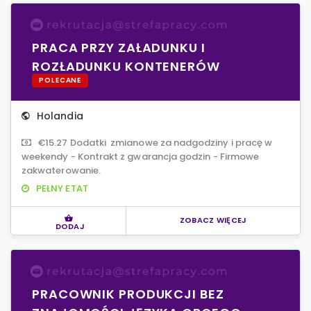
PRACA PRZY ZAŁADUNKU I
ROZŁADUNKU KONTENERÓW
POLECANE
Holandia
€15.27 Dodatki zmianowe za nadgodziny i pracę w
weekendy - Kontrakt z gwarancja godzin - Firmowe
zakwaterowanie.
PEŁNY ETAT
ZOBACZ WIĘCEJ
DODAJ
PRACOWNIK PRODUKCJI BEZ