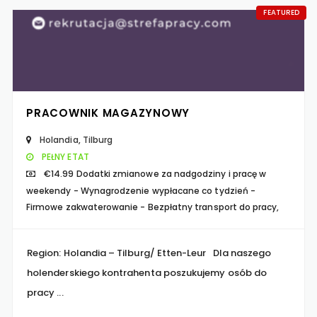
FEATURED
PRACOWNIK MAGAZYNOWY
Holandia
,
Tilburg
PEŁNY ETAT
€14.99 Dodatki zmianowe za nadgodziny i pracę w
weekendy - Wynagrodzenie wypłacane co tydzień -
Firmowe zakwaterowanie - Bezpłatny transport do pracy,
Aż 88% specjalistów i menedżerów z
Region: Holandia – Tilburg/ Etten-Leur Dla naszego
branży IT zwiększyło swoje oczekiwania
holenderskiego kontrahenta poszukujemy osób do
finansowe w ostatnich 12 miesiącach 💡
pracy ...
➡️… https://t.co/dh43fqahBf