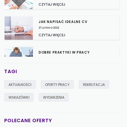
CZYTAJ WIĘCEJ
JAK NAPISAĆ IDEALNE CV
27 LUTEGO 2022
CZYTAJ WIĘCEJ
DOBRE PRAKTYKI W PRACY
24 CZERWCA 2021
CZYTAJ WIĘCEJ
TAGI
8 KROKÓW, ABY ZNALEŹĆ PRACĘ
AKTUALNOŚCI
OFERTY PRACY
REKRUTACJA
SWOICH MARZEŃ
20 MAJA 2021
WSKAZÓWKI
WYDARZENIA
CZYTAJ WIĘCEJ
POLECANE OFERTY