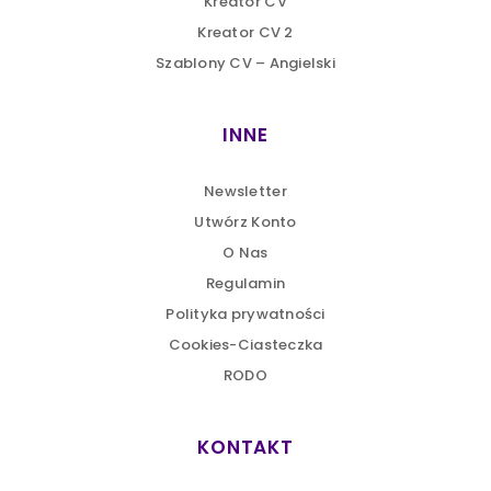
Kreator CV
komentuje Roman Zabłocki💡➡️Zaprasz…
Kreator CV 2
https://t.co/d78A5yU5Sp
Szablony CV – Angielski
5 years ago
INNE
Newsletter
Utwórz Konto
O Nas
Regulamin
Polityka prywatności
Cookies-Ciasteczka
RODO
KONTAKT