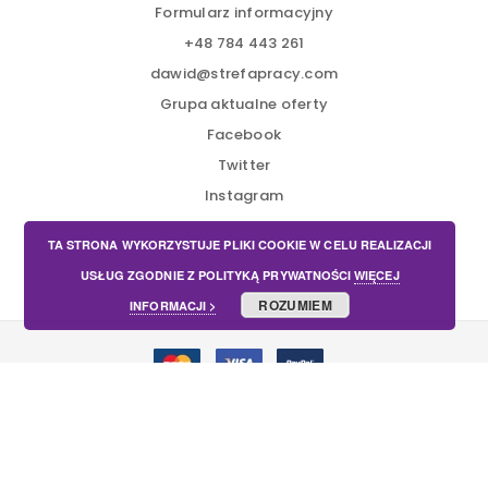
Formularz informacyjny
+48 784 443 261
dawid@strefapracy.com
Grupa aktualne oferty
Facebook
Twitter
Instagram
TA STRONA WYKORZYSTUJE PLIKI COOKIE W CELU REALIZACJI
USŁUG ZGODNIE Z POLITYKĄ PRYWATNOŚCI
WIĘCEJ
ROZUMIEM
INFORMACJI >
Copyright © 2022 by STREFAPRACY.COM -
Regulamin.
All
rights reserved.