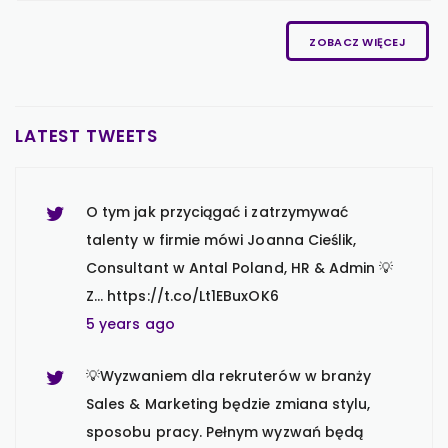
5 years ago
ZOBACZ WIĘCEJ
Kobiety z branży finansowej są ambitne i
dla 96% z nich kariera jest ważna, a nawet
ważniejsza niż dla mężczyzn 💡 T…
LATEST TWEETS
https://t.co/DWsZIc9rhZ
5 years ago
O tym jak przyciągać i zatrzymywać
talenty w firmie mówi Joanna Cieślik,
Consultant w Antal Poland, HR & Admin 💡
Z… https://t.co/Lt1EBuxOK6
5 years ago
💡Wyzwaniem dla rekruterów w branży
Sales & Marketing będzie zmiana stylu,
sposobu pracy. Pełnym wyzwań będą