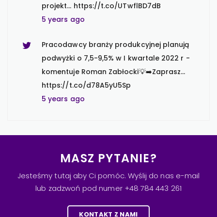
projekt… https://t.co/UTwflBD7dB
5 years ago
Pracodawcy branży produkcyjnej planują
podwyżki o 7,5-9,5% w I kwartale 2022 r -
komentuje Roman Zabłocki💡➡️Zaprasz…
https://t.co/d78A5yU5Sp
5 years ago
Aż 88% specjalistów i menedżerów z
branży IT zwiększyło swoje oczekiwania
finansowe w ostatnich 12 miesiącach 💡
➡️… https://t.co/dh43fqahBf
MASZ PYTANIE?
5 years ago
Jesteśmy tutaj aby Ci pomóc. Wyślij do nas e-mail
lub zadzwoń pod numer +48 784 443 261
Kobiety z branży finansowej są ambitne i
dla 96% z nich kariera jest ważna, a nawet
KONTAKT Z NAMI