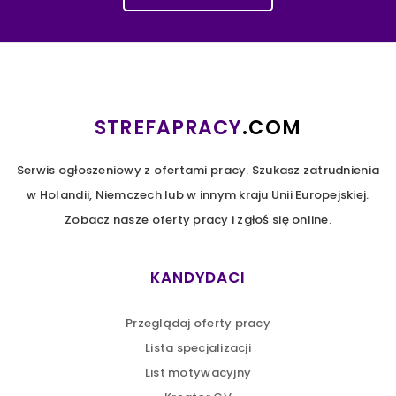
ważniejsza niż dla mężczyzn 💡 T…
https://t.co/DWsZIc9rhZ
5 years ago
O tym jak przyciągać i zatrzymywać
talenty w firmie mówi Joanna Cieślik,
STREFAPRACY
.COM
Consultant w Antal Poland, HR & Admin 💡
Z… https://t.co/Lt1EBuxOK6
Serwis ogłoszeniowy z ofertami pracy. Szukasz zatrudnienia
5 years ago
w Holandii, Niemczech lub w innym kraju Unii Europejskiej.
Zobacz nasze oferty pracy i zgłoś się online.
💡Wyzwaniem dla rekruterów w branży
Sales & Marketing będzie zmiana stylu,
sposobu pracy. Pełnym wyzwań będą
KANDYDACI
projekt… https://t.co/UTwflBD7dB
5 years ago
Przeglądaj oferty pracy
Lista specjalizacji
Pracodawcy branży produkcyjnej planują
List motywacyjny
podwyżki o 7,5-9,5% w I kwartale 2022 r -