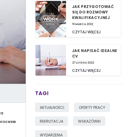
JAK PRZYGOTOWAĆ
SIĘ DO ROZMOWY
KWALIFIKACYJNEJ
15 MARCA 2022
CZYTAJ WIĘCEJ
JAK NAPISAĆ IDEALNE
CV
27 LUTEGO 2022
CZYTAJ WIĘCEJ
DOBRE PRAKTYKI W
TAGI
PRACY
24 CZERWCA 2021
AKTUALNOŚCI
OFERTY PRACY
CZYTAJ WIĘCEJ
wa
REKRUTACJA
WSKAZÓWKI
procesie
8 KROKÓW, ABY
ZNALEŹĆ PRACĘ
WYDARZENIA