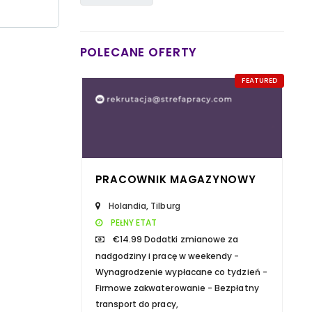
SWOICH MARZEŃ
20 MAJA 2021
CZYTAJ WIĘCEJ
POLECANE OFERTY
FEATURED
PRACOWNIK MAGAZYNOWY
Holandia
,
Tilburg
PEŁNY ETAT
€14.99 Dodatki zmianowe za
Aż 88% specjalistów i
nadgodziny i pracę w weekendy -
menedżerów z branży IT
Wynagrodzenie wypłacane co tydzień -
Firmowe zakwaterowanie - Bezpłatny
zwiększyło swoje
transport do pracy,
oczekiwania finansowe w