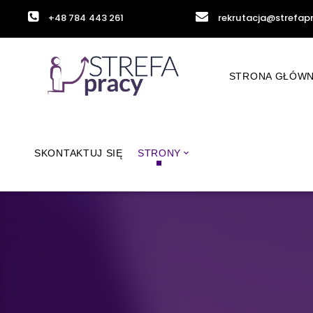
+48 784 443 261
rekrutacja@strefap
STRONA GŁÓW
SKONTAKTUJ SIĘ
STRONY