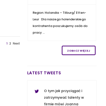
ostatnich 12 miesiącach
💡 ➡️…
Region: Holandia – Tilburg/ Etten-
https://t.co/dh43fqahBf
Leur Dla naszego holenderskiego
5 years ago
kontrahenta poszukujemy osób do
pracy ...
Kobiety z branży
1
2
Next
finansowej są ambitne i
dla 96% z nich kariera jest
ZOBACZ WIĘCEJ
ważna, a nawet
ważniejsza niż dla
mężczyzn 💡 T…
LATEST TWEETS
https://t.co/DWsZIc9rhZ
5 years ago
O tym jak przyciągać i
zatrzymywać talenty w
firmie mówi Joanna