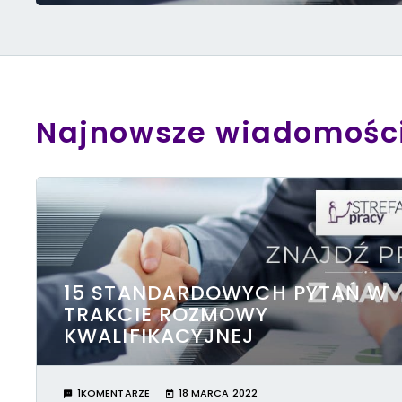
Najnowsze wiadomośc
15 STANDARDOWYCH PYTAŃ W
TRAKCIE ROZMOWY
KWALIFIKACYJNEJ
1KOMENTARZE
18 MARCA 2022