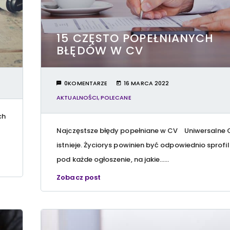
Y
15 CZĘSTO POPEŁNIANYCH
BŁĘDÓW W CV
0KOMENTARZE
16 MARCA 2022
AKTUALNOŚCI
,
POLECANE
ch
Najczęstsze błędy popełniane w CV Uniwersalne 
istnieje. Życiorys powinien być odpowiednio sprof
pod każde ogłoszenie, na jakie…...
Zobacz post