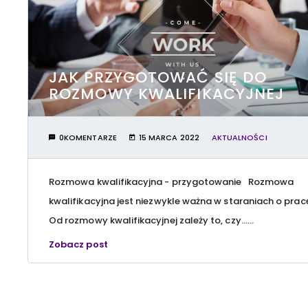
JAK PRZYGOTOWAĆ SIĘ DO
ROZMOWY KWALIFIKACYJNEJ
0KOMENTARZE
15 MARCA 2022
AKTUALNOŚCI
Rozmowa kwalifikacyjna - przygotowanie Rozmowa
kwalifikacyjna jest niezwykle ważna w staraniach o prac
Od rozmowy kwalifikacyjnej zależy to, czy…...
Zobacz post