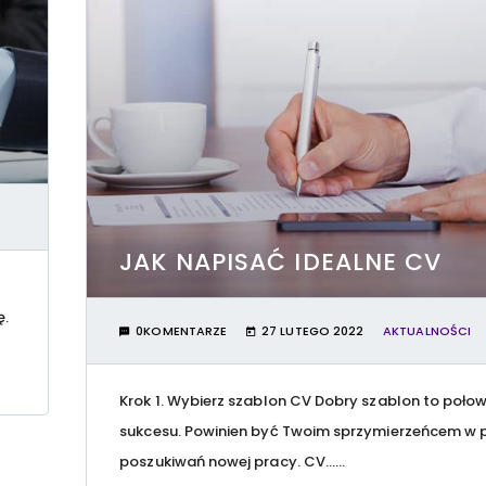
JAK NAPISAĆ IDEALNE CV
ę.
0KOMENTARZE
27 LUTEGO 2022
AKTUALNOŚCI
Krok 1. Wybierz szablon CV Dobry szablon to poło
sukcesu. Powinien być Twoim sprzymierzeńcem w 
poszukiwań nowej pracy. CV…...