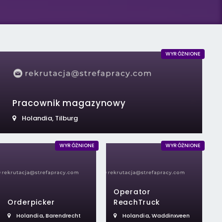
WYRÓŻNIONE
WYRÓŻNIONE
Pracownik magazynowy
Holandia
,
Tilburg
WYRÓŻNIONE
WYRÓŻNIONE
Operator
17 marca 2022
Orderpicker
ReachTruck
10 często zadawanych pytań behawioralnyc
Holandia
,
Barendrecht
Holandia
,
Waddinxveen