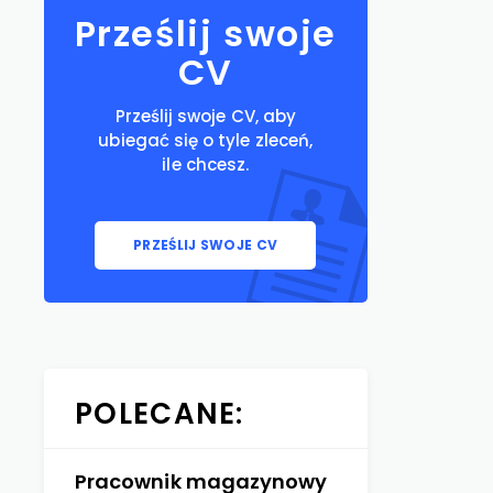
Prześlij swoje
CV
Prześlij swoje CV, aby
ubiegać się o tyle zleceń,
ile chcesz.
PRZEŚLIJ SWOJE CV
POLECANE:
Pracownik magazynowy