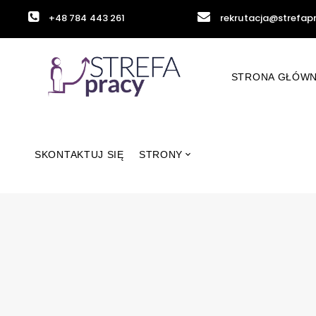
+48 784 443 261
rekrutacja@strefap
STRONA GŁÓW
SKONTAKTUJ SIĘ
STRONY