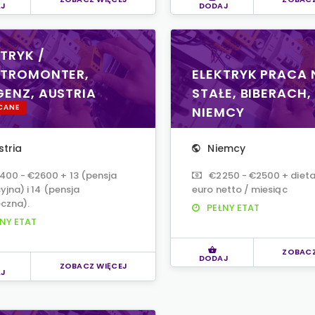
J
DODAJ
TRYK /
KTROMONTER,
ELEKTRYK PRACA 
GENZ, AUSTRIA
STAŁE, BIBERACH,
CANE
NIEMCY
stria
Niemcy
400 - €2600 + 13 (pensja
€2250 - €2500 + diet
jna) i 14 (pensja
euro netto / miesiąc
czna).
PEŁNY ETAT
NY ETAT
ZOBACZ
DODAJ
ZOBACZ WIĘCEJ
J