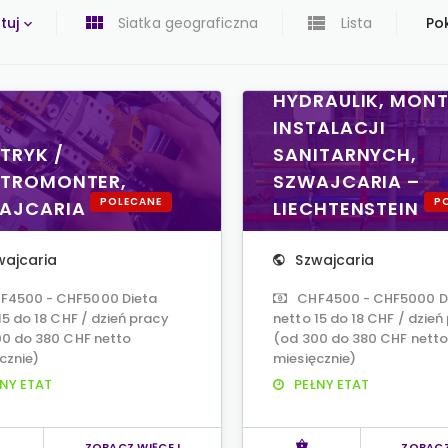
tuj
Siatka geograficzna
Lista
Pok
HYDRAULIK, MON
INSTALACJI
TRYK /
SANITARNYCH,
KTROMONTER,
SZWAJCARIA –
POLECANE
P
AJCARIA
LIECHTENSTEIN
wajcaria
Szwajcaria
F4500 - CHF5000 Dieta
CHF4500 - CHF5000 D
15 do 18 CHF / dzień pracy
netto 15 do 18 CHF / dzień
00 do 380 CHF netto
(od 300 do 380 CHF netto
cznie)
miesięcznie)
NY ETAT
PEŁNY ETAT
ZOBACZ WIĘCEJ
ZOBACZ