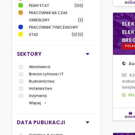
DODA
PEŁNY ETAT
(103)
PRACOWNIK NA CZAS
OKREŚLONY
(2)
ELEK
PRACOWNIK TYMCZASOWY
ELE
STAŻ
(0)
(0)
BRE
POLE
SEKTORY
Au
Absolwenci
Branża cyfrowa i IT
€2
wakacy
Budownictwo
świąte
Hotelarstwo
PEŁ
Inżynieria
Więcej
DODA
DATA PUBLIKACJI