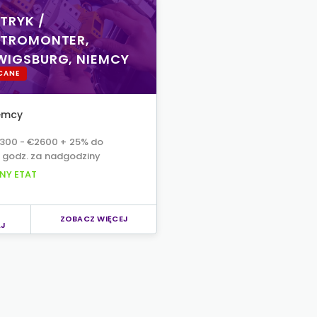
TRYK /
KTROMONTER,
WIGSBURG, NIEMCY
CANE
emcy
300 - €2600 + 25% do
 godz. za nadgodziny
NY ETAT
ZOBACZ WIĘCEJ
J