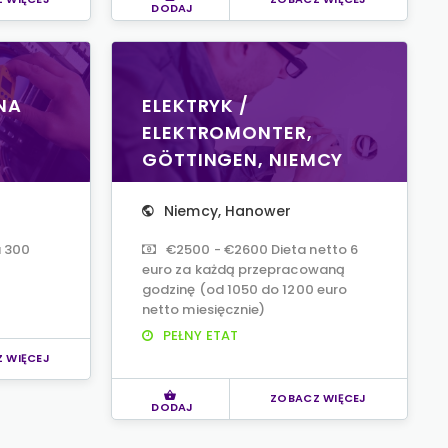
DODAJ
NA
ELEKTRYK /
ELEKTROMONTER,
GÖTTINGEN, NIEMCY
Niemcy
,
Hanower
a 300
€2500 - €2600 Dieta netto 6
euro za każdą przepracowaną
godzinę (od 1050 do 1200 euro
netto miesięcznie)
PEŁNY ETAT
 WIĘCEJ
ZOBACZ WIĘCEJ
DODAJ