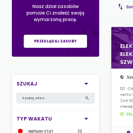
Nasz dział zasobów
Sor
pomoże Ci znaleść swoją
wymarzoną pracę.
PRZEGLĄDAJ ZASOBY
ELEK
ELE
SZW
Sz
SZUKAJ
CH
netto 
(od 3
miesię
PEŁ
TYP WAKATU
NIEPEŁNY ETAT
(1)