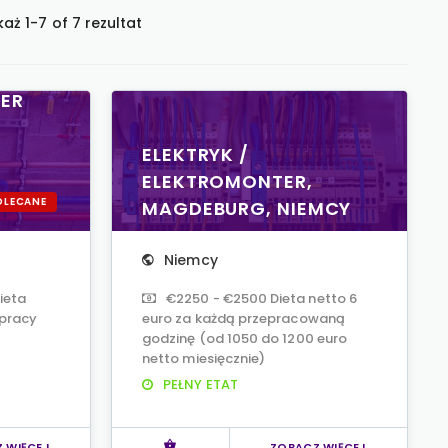
aż 1-7 of 7 rezultat
TER
ELEKTRYK /
ELEKTROMONTER,
OLECANE
MAGDEBURG, NIEMCY
Niemcy
ieta
€2250 - €2500 Dieta netto 6
 pracy
euro za każdą przepracowaną
godzinę (od 1050 do 1200 euro
netto miesięcznie)
PEŁNY ETAT
 WIĘCEJ
ZOBACZ WIĘCEJ