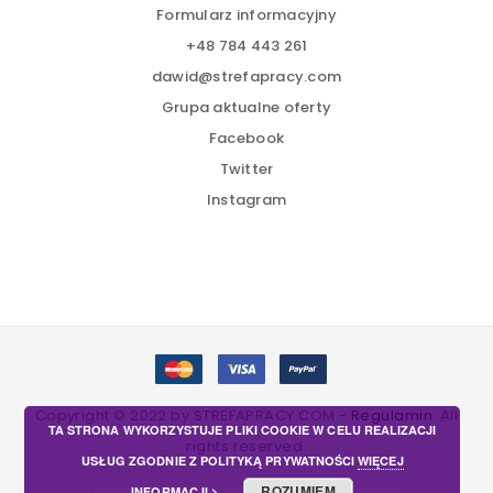
Formularz informacyjny
+48 784 443 261
dawid@strefapracy.com
Grupa aktualne oferty
Facebook
Twitter
Instagram
Copyright © 2022 by STREFAPRACY.COM -
Regulamin.
All
TA STRONA WYKORZYSTUJE PLIKI COOKIE W CELU REALIZACJI
rights reserved.
USŁUG ZGODNIE Z POLITYKĄ PRYWATNOŚCI
WIĘCEJ
ROZUMIEM
INFORMACJI >