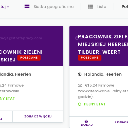
tuj
Siatka geograficzna
Lista
Pok
PRACOWNIK ZIELE
MIEJSKIEJ HEERLE
COWNIK ZIELENI
TILBUER, WEERT
POLECANE
POLECANE
JSKIEJ
landia
,
Heerlen
Holandia
,
Heerlen
5.24 Firmowe
€15.24 Firmowe
terowanie
zakwaterowanie, Pełny et
godzin).
NY ETAT
PEŁNY ETAT
ZOBACZ WIĘCEJ
J
ZOBACZ
DODAJ