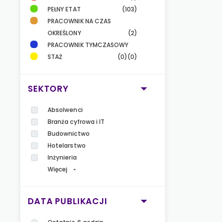
PEŁNY ETAT
(103)
PRACOWNIK NA CZAS
OKREŚLONY
(2)
PRACOWNIK TYMCZASOWY
STAŻ
(0)
(0)
SEKTORY
Absolwenci
Branża cyfrowa i IT
Budownictwo
Hotelarstwo
Inżynieria
Więcej
DATA PUBLIKACJI