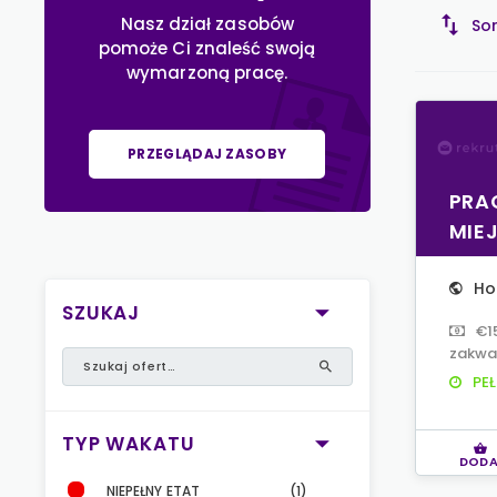
Nasz dział zasobów
Sor
pomoże Ci znaleść swoją
wymarzoną pracę.
PRZEGLĄDAJ ZASOBY
PRA
MIE
Ho
SZUKAJ
€1
zakwa
PEŁ
TYP WAKATU
DODA
NIEPEŁNY ETAT
(1)