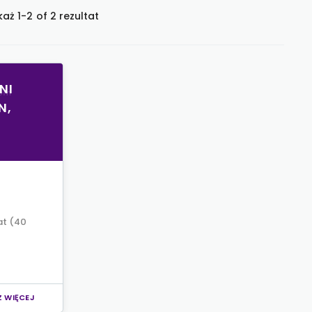
aż 1-2 of 2 rezultat
NI
N,
at (40
 WIĘCEJ