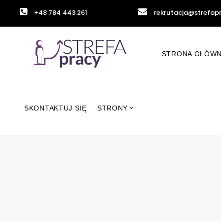
+48 784 443 261
rekrutacja@strefap
STRONA GŁÓW
SKONTAKTUJ SIĘ
STRONY