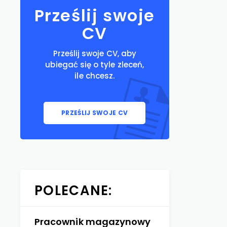
Prześlij swoje
CV
Prześlij swoje CV, aby
ubiegać się o tyle zleceń,
ile chcesz.
PRZEŚLIJ SWOJE CV
POLECANE:
Pracownik magazynowy