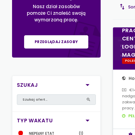
Nasz dział zasobów
Sor
pomoże Ci znaleść swoją
wymarzoną pracę.
PRA
CEN
PRZEGLĄDAJ ZASOBY
LOG
MAG
POLE
Ho
SZUKAJ
€1
nadgo
zakwa
pracy.
PEŁ
TYP WAKATU
NIEPEŁNY ETAT
(1)