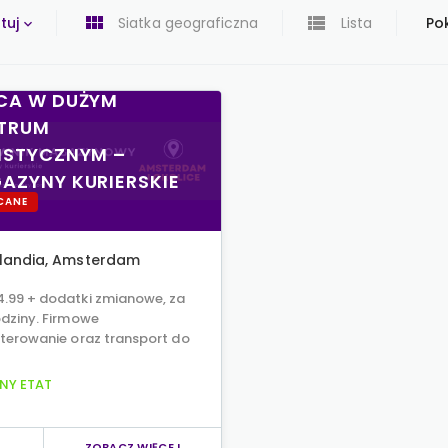
tuj
Siatka geograficzna
Lista
Pok
CA W DUŻYM
TRUM
ISTYCZNYM –
AZYNY KURIERSKIE
CANE
landia
,
Amsterdam
4.99 + dodatki zmianowe, za
dziny. Firmowe
terowanie oraz transport do
NY ETAT
ZOBACZ WIĘCEJ