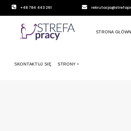
+48 784 443 261
rekrutacja@strefap
STRONA GŁÓW
SKONTAKTUJ SIĘ
STRONY