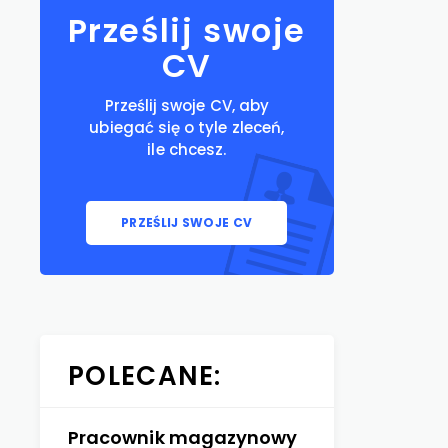
Prześlij swoje
CV
Prześlij swoje CV, aby
ubiegać się o tyle zleceń,
ile chcesz.
PRZEŚLIJ SWOJE CV
POLECANE:
Pracownik magazynowy