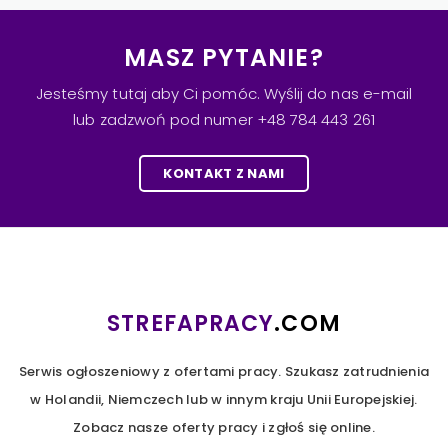
MASZ PYTANIE?
Jesteśmy tutaj aby Ci pomóc. Wyślij do nas e-mail
lub zadzwoń pod numer +48 784 443 261
KONTAKT Z NAMI
STREFAPRACY
.COM
Serwis ogłoszeniowy z ofertami pracy. Szukasz zatrudnienia
w Holandii, Niemczech lub w innym kraju Unii Europejskiej.
Zobacz nasze oferty pracy i zgłoś się online.